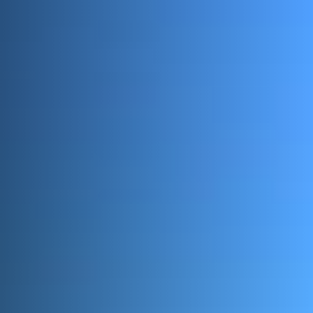
interesses.
Excursões
Linguísticas
Aprenda inglês
enquanto
explora a
Cidade do
Cabo com o
seu professor
como guia.