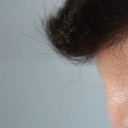
dynamique.
linguistiques
Apprenez
l’anglais en
explorant Le
Cap avec votre
professeur
comme guide.