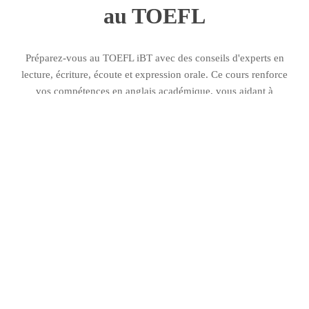
au TOEFL
Préparez-vous au TOEFL iBT avec des conseils d'experts en
lecture, écriture, écoute et expression orale. Ce cours renforce
vos compétences en anglais académique, vous aidant à
développer la précision, l'aisance et la confiance nécessaires
pour réussir à l'université et dans les milieux professionnels.
Grâce à des leçons structurées, des tests pratiques
chronométrés et des commentaires détaillés, vous affinerez
vos techniques d'examen et améliorerez votre maîtrise
générale de la langue. Nos professeurs expérimentés vous
apportent un soutien personnalisé, s'assurant que vous
comprenez les formats de questions, que vous gérez
efficacement votre temps et que vous répondez avec clarté
dans les conditions de l'examen.
Les leçons reproduisent fidèlement les scénarios d'examens