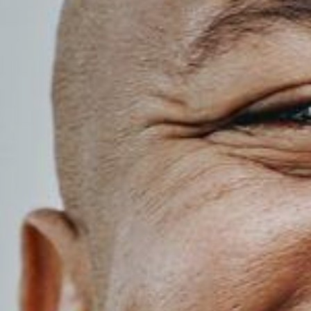
dynamique.
linguistiques
Apprenez
l’anglais en
explorant Le
Cap avec votre
professeur
comme guide.