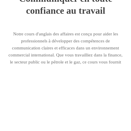
confiance au travail
Notre cours d'anglais des affaires est conçu pour aider les
professionnels à développer des compétences de
communication claires et efficaces dans un environnement
commercial international. Que vous travailliez dans la finance,
le secteur public ou le pétrole et le gaz, ce cours vous fournit
les outils linguistiques nécessaires pour travailler en toute
confiance dans votre domaine.
Les leçons se concentrent sur la communication commerciale
pratique, de la rédaction de rapports et de courriels à la
présentation d'exposés et à la participation à des réunions.
Grâce à des options d'apprentissage flexibles, vous pouvez
concilier vos engagements professionnels tout en améliorant
vos compétences en anglais d'une manière qui profite
directement à votre carrière.