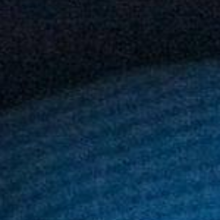
dynamique.
linguistiques
Apprenez
l’anglais en
explorant Le
Cap avec votre
professeur
comme guide.