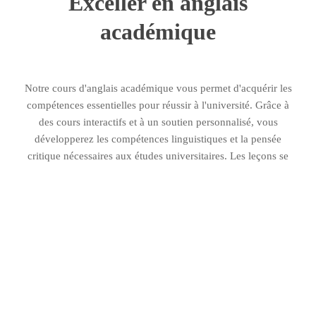
Exceller en anglais
académique
Notre cours d'anglais académique vous permet d'acquérir les
compétences essentielles pour réussir à l'université. Grâce à
des cours interactifs et à un soutien personnalisé, vous
développerez les compétences linguistiques et la pensée
critique nécessaires aux études universitaires. Les leçons se
concentrent sur l'amélioration de votre capacité à rédiger des
essais, à mener des recherches et à communiquer efficacement
dans un cadre académique.
Conçu pour les étudiants qui se préparent à l'enseignement
supérieur, ce cours permet d'acquérir la confiance nécessaire
pour rédiger des arguments structurés, faire des présentations
et s'engager dans des textes complexes. En mettant l'accent sur
les compétences pratiques, vous affinerez votre langage