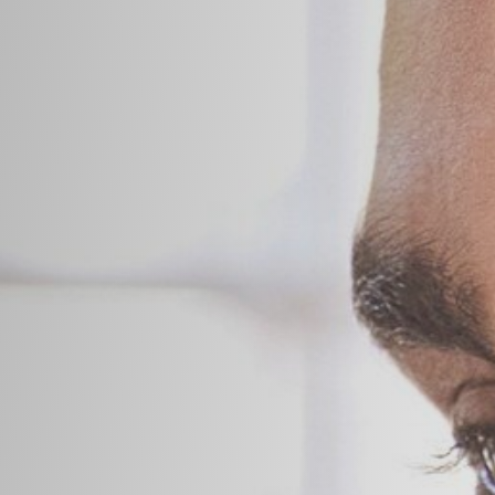
Excursiones
lingüísticas
Aprende inglés
mientras
exploras Ciudad
del Cabo con tu
profesor como
guía.