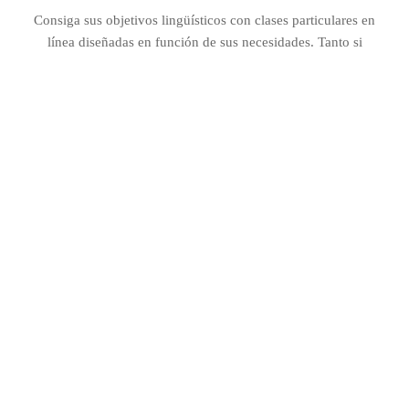
Consiga sus objetivos lingüísticos con clases particulares en
línea diseñadas en función de sus necesidades. Tanto si
quieres mejorar tu inglés general, prepararte para un examen,
perfeccionar tu comunicación en el mundo de los negocios o
centrarte en el inglés académico, nuestros profesores expertos
te proporcionarán una enseñanza personalizada que te
ayudará a alcanzar el éxito.
Con atención personalizada, horarios flexibles y planes de
clases personalizados, progresarás más rápido y ganarás
confianza en la comunicación en el mundo real. Las clases se
adaptan a su ritmo, garantizando un aprendizaje eficaz con
contenidos atractivos e interactivos.
Ideal para profesionales, académicos y estudiantes que buscan
un enfoque estructurado pero flexible para dominar el inglés,
nuestras lecciones en línea proporcionan la orientación
personal y el apoyo de expertos necesarios para el éxito.