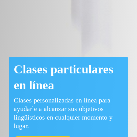
Clases particulares
en línea
Clases personalizadas en línea para
ayudarle a alcanzar sus objetivos
lingüísticos en cualquier momento y
lugar.