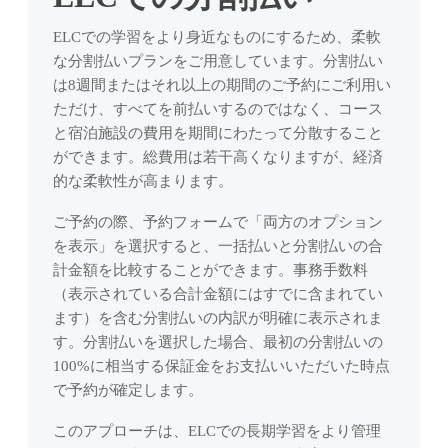
コ
セルなどに関
に備えた高度
安全に関する
て、南アフリカの文
ELCコミュニティか
マンツーマン
毎週の遠足でケープ
予約前・予約
質なトレーニ
私たちの使命、提供
ー
する詳細。
な学術的英語
重要な情報。
化を体験しましょ
らの最新情報、スト
英語レッス
タウンを探検し、友
ELCでの学習をより身近なものにするため、柔軟
中・予約後に
ングを受けら
するプログラム、そ
ス
スキルを習得
う。
ーリー、インサイ
ン。
達を作りましょう。
知っておくべ
れます。
して教育方針。
な分割払いプランをご用意しています。分割払い
お問い合
ウ
します。
到着とオ
ト。
きこと。
ィ
ホテルとアパー
法人向け
は8週間またはそれ以上の期間のご予約にご利用い
わせ
ソーシャルプロ
リエンテ
TOEFL対
チーム紹介
ザ
ビジネス
トホテル
グループ
ただけ、すべてを前払いするのではなく、コース
ELCチームへ
グラム
ーション
分割払い
策
ELCを支える教師、
ー
英語
のお問い合わ
快適さ、プライバシ
チーム向けの
と宿泊施設の費用を期間にわたって分散すること
楽しいイベントや外
ケープタウン
プラン
サポートスタッフ、
ド
自信と試験ス
せ（メール・
企業や職場で
ー、柔軟性を重視し
ライブオンラ
出、会話のスケジュ
初日のサポー
ができます。総費用は若干高くなりますが、経済
リーダーシップチー
長期予約に対
キルを高め、
電話・
の専門的なコ
た独立した滞在オプ
イン研修を、
ールに参加しましょ
トについて。
ムをご紹介。
応した柔軟な
的な柔軟性が高まります。
TOEFLで成功
WhatsApp）。
ミュニケーシ
ション。
御社のニーズ
う。
支払いオプシ
を目指しま
ョンのための
に合わせて提
ョン。
す。
ご予約の際、予約フォームで「両方のオプション
プライバ
英語を学びま
供します。
移動手段
す。
を表示」を選択すると、一括払いと分割払いの合
シーポリ
地元のように街を移
ユーザー
レベル
テック系
計金額を比較することができます。事務手数料
シー
動するためのヒント
ログイン
チェッ
プライベ
プロフェ
とツール。
（表示されている合計金額にはすでに含まれてい
データ保護と
予約内容の確
クテス
ートレッ
ッショナ
プライバシー
ます）を含む分割払いの内訳が明確に表示されま
認、支払い、
トを受
スン
ソーシャルとデ
の取り扱いに
ルのため
す。分割払いを選択した場合、最初の分割払いの
個人情報の管
ける
ついて。
あなたの目
ジタル
の英語
理ができま
100%に相当する保証金をお支払いいただいた時点
標、スケジュ
自分のレベ
オンラインと活気あ
す。
開発者、エン
で予約が確定します。
ール、関心に
る学生コミュニティ
ルがわから
ジニア、ITチ
合わせたマン
で常につながりまし
ない場合
ーム向けに設
このアプローチは、ELCでの長期学習をより管理
ツーマンレッ
ょう。
は、テスト
計された、自