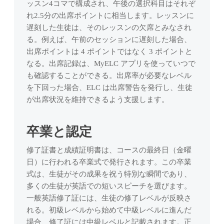
スンです。
ッスン4コマで構成され、午後の選択科目はそれぞ
を受けて確
己ペースで学
れ2.5分の出席ポイントに相当します。レッスンに
認しましょ
べる英語コー
語学エク
ス。
う。
遅刻した生徒は、そのレッスンの欠席とみなされ
スカーシ
る。例えば、午前のセッションに遅刻した場合、
レ
ョン
ベ
出席ポイントは 4 ポイントではなく 3 ポイントと
教師と一緒に
ル
なる。出席記録は、MyELC アプリを使っていつで
ケープタウン
テ
も確認することができる。出席率が必要なレベル
を探索しなが
ス
ら英語を学び
を下回った場合、ELC は出席警告を発行し、生徒
ト
ます。
が出席状況を維持できるよう支援します。
卒業と認定
修了証書と成績証明書は、コースの最終日（金曜
日）に行われる卒業式で発行されます。この卒業
式は、生徒がその成果を祝う特別な瞬間であり、
多くの生徒が英語での短いスピーチを選びます。
一般英語修了証には、生徒の修了レベルが反映さ
れる。初級レベルから始めて中級レベルに進んだ
場合、修了証には中級レベルと記載されます。正