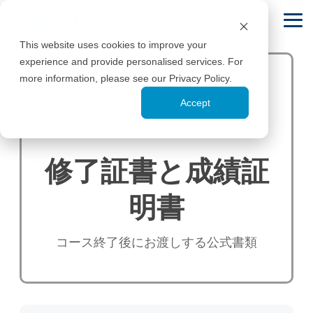
Tog
Me
This website uses cookies to improve your
experience and provide personalised services. For
学生生
予
英
私たち
学生
試
宿泊施
ニュー
追
オ
more information, please see our Privacy Policy.
活
約
語
のスト
サ
験
設
ス
加
ン
Wha
Accept
と
コ
ーリー
ポ
対
情
ラ
最適な
ドーバーハウス
イエローハウス
認定
お
ー
ー
策
報
イ
コース
ドーバーハウスは、
学校からすぐの場所
国際的な品質基準と
私たちを選ぶ理
支
ス
ト
ン
を見つ
南アフリカ最大の語
にある、フレンドリ
認証について。
由
IELTS対策
修了証と
修了証書と成績証
学専門教育施設で
ーで社交的な学生
ける
払
コ
ELCとUCTが英語学
必要なスコア
成績証明
一般英語
す。
ビザ情報
寮。
メディア＆報道
目的とレベ
い
ー
習に最適な場所であ
を取るための
書
日常会話と流
南アフリカへ
ELCのニュース報
ルに合った
る理由。
明書
戦略と専門的
ヒディングキャ
アダリースタジ
ス
暢さを身につ
留学する国際
道、インタビュー、
修了証、成績
最適なコー
料金表
なサポートを
ける柔軟なグ
ンパス
学生向けのビ
オ
メディア掲載。
証明書、在籍
スを見つけ
ケープタウン大
提供します。
授業料と宿泊
ループコース
ザの選択肢と
個人レッ
証明書の申請
都心にある歴史ある
ケープタウン中心部
るには、コ
コース終了後にお渡しする公式書類
学について
費をすべて1
です。
サポート。
受講者の声
方法につい
アドバ
大学キャンパスで学
の近代的で安全なア
スン
ースウィザ
ケンブリ
つの明確な表
南アフリカの名門大
て。
びましょう。
パートメント。
学生、パートナー、
あなたの目標
ードをご利
にまとめてい
ッジ試験
学であり、ELCの拠
アカデミ
保険と渡
教師の声をご紹介。
やスケジュー
用くださ
ます。
点です。
FCEまたは
利用規約
ック英語
ツアーとアクテ
航
ホームステイ
ルに合わせた
い。
CAEに向けた
ブログ
予約、キャン
大学での学習
ィビティ
旅行・保険・
地元の家庭に滞在し
オンラインの
予約情報
ELCについて
体系的で高品