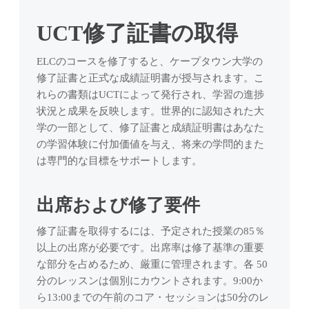
コ
セルなどに関
に備えた高度
安全に関する
て、南アフリカの文
ELCコミュニティか
マンツーマン
毎週の遠足でケープ
予約前・予約
質なトレーニ
私たちの使命、提供
ー
する詳細。
な学術的英語
重要な情報。
化を体験しましょ
らの最新情報、スト
英語レッス
タウンを探検し、友
UCT修了証書の取得
中・予約後に
ングを受けら
するプログラム、そ
ス
スキルを習得
う。
ーリー、インサイ
ン。
達を作りましょう。
知っておくべ
れます。
して教育方針。
お問い合
ウ
します。
到着とオ
ト。
きこと。
ィ
ホテルとアパー
法人向け
わせ
ソーシャルプロ
ELCのコースを修了すると、ケープタウン大学の
リエンテ
TOEFL対
チーム紹介
ザ
ビジネス
トホテル
グループ
ELCチームへ
グラム
修了証書と正式な成績証明書が授与されます。こ
ーション
分割払い
策
ELCを支える教師、
ー
英語
のお問い合わ
快適さ、プライバシ
チーム向けの
楽しいイベントや外
れらの書類はUCTによって発行され、学習の進捗
ケープタウン
プラン
サポートスタッフ、
ド
自信と試験ス
せ（メール・
企業や職場で
ー、柔軟性を重視し
ライブオンラ
出、会話のスケジュ
初日のサポー
リーダーシップチー
状況と成果を反映します。世界的に認知された大
長期予約に対
キルを高め、
電話・
の専門的なコ
た独立した滞在オプ
イン研修を、
ールに参加しましょ
トについて。
ムをご紹介。
応した柔軟な
TOEFLで成功
学の一部として、修了証書と成績証明書はあなた
WhatsApp）。
ミュニケーシ
ション。
御社のニーズ
う。
支払いオプシ
を目指しま
ョンのための
に合わせて提
の学習体験に付加価値を与え、将来の学問的また
ョン。
す。
プライバ
英語を学びま
供します。
移動手段
は専門的な目標をサポートします。
す。
シーポリ
地元のように街を移
ユーザー
レベル
テック系
シー
動するためのヒント
ログイン
チェッ
プライベ
プロフェ
出席および修了要件
とツール。
データ保護と
予約内容の確
クテス
ートレッ
ッショナ
プライバシー
認、支払い、
トを受
スン
ソーシャルとデ
の取り扱いに
修了証書を取得するには、予定された授業の85％
ルのため
個人情報の管
ける
ついて。
あなたの目
ジタル
以上の出席が必要です。出席率は修了基準の重要
の英語
理ができま
標、スケジュ
自分のレベ
オンラインと活気あ
す。
な部分を占めるため、厳重に管理されます。各 50
開発者、エン
ール、関心に
る学生コミュニティ
ルがわから
ジニア、ITチ
分のレッスンは個別にカウントされます。9:00か
合わせたマン
で常につながりまし
ない場合
ーム向けに設
ら13:00までの午前のコア・セッションは50分のレ
ツーマンレッ
ょう。
は、テスト
計された、自