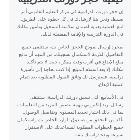
فندقية
الدورات
وكيف نُدرّس.
للدراسة
خطط
من خلال رحلات
والتأمين،
FCE أو CAE
والمزيد.
حسب
تحديثات وقصص
خيارات مستقلة توفر
الجامعية من
أسبوعية.
والسلامة.
التقسيط
من خلال تدريب
احتياجات
إن حجز دورتك الدراسية في مركز التعليم القانوني أمر
وأفكار من مجتمع
فريقنا
الراحة والخصوصية
خلال مهارات
منظم وعالي
اتصل بنا
مؤسستك.
خيارات دفع
ELC.
بسيط، ونحن هنا لإرشادك في كل خطوة على الطريق.
والمرونة.
اللغة الأكاديمية
البرنامج
الوصول
تعرف على المعلمين
الجودة.
مرنة
تواصل مع
المتقدمة.
اتبع العملية بعناية لضمان سلاسة التسجيل وتأمين مكانك
وموظفي الدعم
الاجتماعي
والتوجيه
الإنجليزية
للحجوزات
فريق ELC عبر
وفريق القيادة في
التحضير
في الدورة التدريبية والإقامة المفضلة لديك.
طويلة الأجل.
انضم إلى جدولنا من
كيف نساعدك
البريد
للمهنيين
خُض
اللغة
ELC.
الفعاليات الممتعة
لامتحان
على الاستقرار
الإلكتروني،
التقنيين
اختبار
الإنجليزية
بمجرد إرسال نموذج الحجز الخاص بك، ستتلقى جميع
تسجيل
والرحلات والمحادثات.
في يومك الأول
الهاتف أو
TOEFL
دورة إنجليزية
المستوى
للأعمال
في كيب تاون.
واتساب.
التفاصيل اللازمة لاستكمال تسجيلك. من المهم أن تدفع
دخول
بناء الثقة
ذاتية الإيقاع
التنقل
اللغة الإنجليزية
لست متأكدًا
مبلغ الإيداع في أقرب وقت ممكن، حيث لا يتم تأكيد
المستخدم
وتطوير مهارات
مصممة
سياسة
للتواصل
نصائح وأدوات
من
الامتحان
للمطورين
مكانك إلا بعد استلام المبلغ. إذا كنت بحاجة إلى تأشيرة
اعرض
المهني في بيئة
لمساعدتك في التنقل
الخصوصية
مستواك؟
للنجاح في
والمهندسين
حجوزاتك، وقم
دراسية، فسنرسل لك وثائق القبول المطلوبة بعد إتمام
الشركات
في المدينة كأنك من
خُض الاختبار
اختبار TOEFL.
كيف نحمي
وفرق
بالدفع، وقم
والعمل.
السكان المحليين.
عملية الإيداع.
لتكتشف
بياناتك ونحترم
تكنولوجيا
بإدارة
خصوصيتك.
المعلومات.
معلوماتك
اختبار
دروس
التواصل
في الأسابيع التي تسبق دورتك الدراسية، ستتلقى
الشخصية.
المستوى
خاصة
الاجتماعي
رسائل بريد إلكتروني مهمة تتضمن المزيد من التعليمات،
دروس فردية
والرقمي
بما في ذلك اختبار تحديد المستوى وتفاصيل الوصول.
مخصصة
ابقَ على اتصال عبر
تأكد من التحقق من صندوق الوارد الخاص بك واستكمال
لأهدافك
الإنترنت ومن خلال
جميع الخطوات المطلوبة لمساعدتك على الاستقرار
وجدولك
مجتمعنا الطلابي
واهتماماتك.
بسرعة وبدء دراستك بثقة.
النشط.